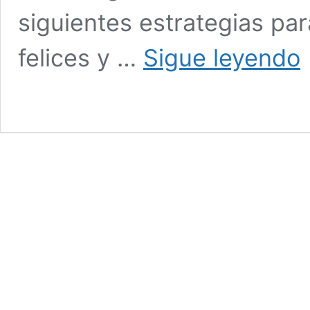
siguientes estrategias par
7
felices y …
Sigue leyendo
es
pa
e
hi
fe
y
e
fu