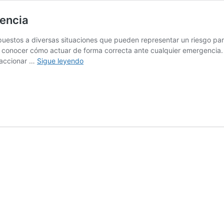
encia
puestos a diversas situaciones que pueden representar un riesgo para
a conocer cómo actuar de forma correcta ante cualquier emergencia
ABC
eaccionar …
Sigue leyendo
de
cómo
actuar
frente
a
una
emergencia