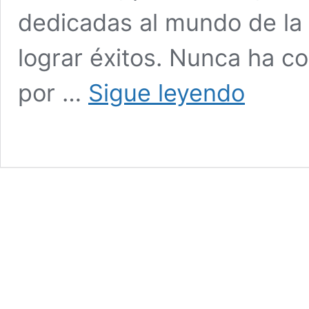
dedicadas al mundo de la 
lograr éxitos. Nunca ha 
Álvaro
por …
Sigue leyendo
Picón
Reyes:
“Este
el
mejor
momento
de
la
industria
fonográfica”