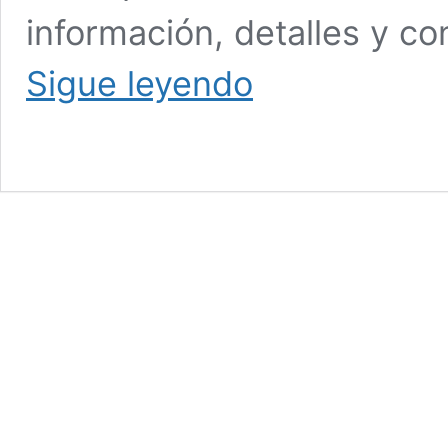
información, detalles y co
Amistosos
Sigue leyendo
de
la
Selección
Femenina
de
Colombia
por
Canal
RCN