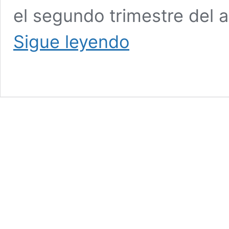
el segundo trimestre del 
Cada
Sigue leyendo
visitante
a
Colombia
gasta
en
promedio
USD
1617