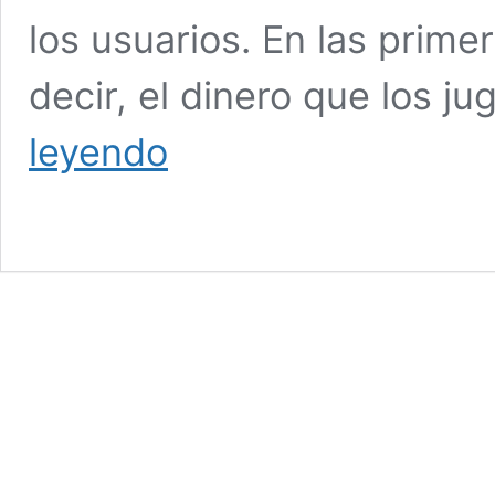
los usuarios. En las prime
decir, el dinero que los j
Caída
leyendo
hasta
del
50%
en
ingresos
de
apuestas
online:
Fecoljuegos
advierte
sobre
el
impacto
del
IVA