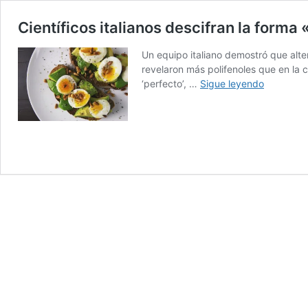
Científicos italianos descifran la forma
Un equipo italiano demostró que alter
revelaron más polifenoles que en la 
Científico
‘perfecto’, …
Sigue leyendo
italianos
descifran
la
forma
«perfecta
de
hervir
un
huevo