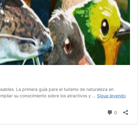
sables. La primera guía para el turismo de naturaleza en
Colom
ampliar su conocimiento sobre los atractivos y …
Sigue leyendo
estre
su
comentari
0
prime
guía
para
el