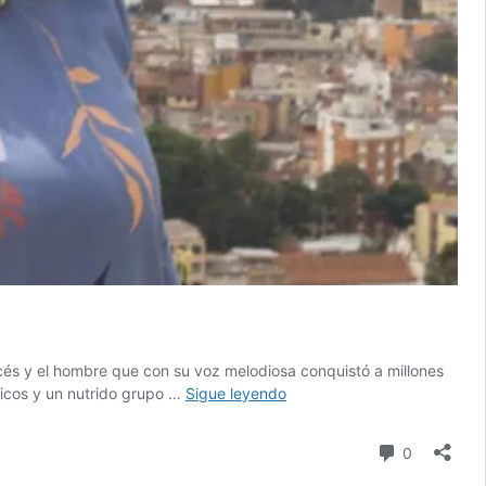
cés y el hombre que con su voz melodiosa conquistó a millones
Cuando
ticos y un nutrido grupo …
Sigue leyendo
Charles
Aznavour
comentari
0
se
enamoró