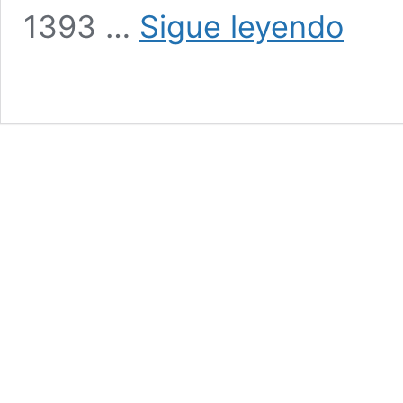
De
1393 …
Sigue leyendo
las
percepcio
a
las
acciones