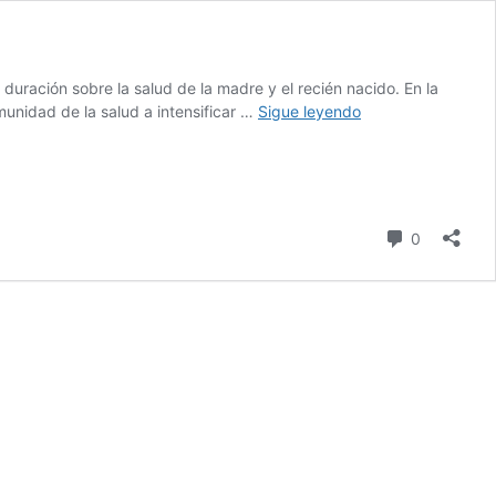
duración sobre la salud de la madre y el recién nacido. En la
Día
unidad de la salud a intensificar …
Sigue leyendo
Mundial
de
la
Salud
2025
comentari
0
–
Comienzos
saludables,
futuros
esperanzadores