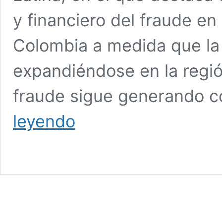
y financiero del fraude en
Colombia a medida que la 
expandiéndose en la región
fraude sigue generando co
El
leyendo
43%
de
las
pérdidas
por
fraude
en
Colombia
se
concentran