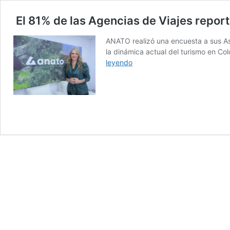
El 81% de las Agencias de Viajes report
ANATO realizó una encuesta a sus As
la dinámica actual del turismo en Co
El
leyendo
81%
de
las
Agencias
de
Viajes
reportaron
variaciones
positivas
en
sus
ventas,
entre
julio
y