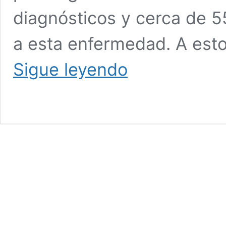
diagnósticos y cerca de 5
a esta enfermedad. A esto
El
Sigue leyendo
cáncer
y
los
hábitos
de
vida:
el
libro
que
convierte
una
historia
de
supervivencia
en