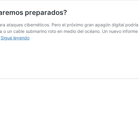
staremos preparados?
a ataques cibernéticos. Pero el próximo gran apagón digital podría 
ca o un cable submarino roto en medio del océano. Un nuevo inform
El
…
Sigue leyendo
día
en
que
el
internet
se
apague,
¿estaremos
preparados?