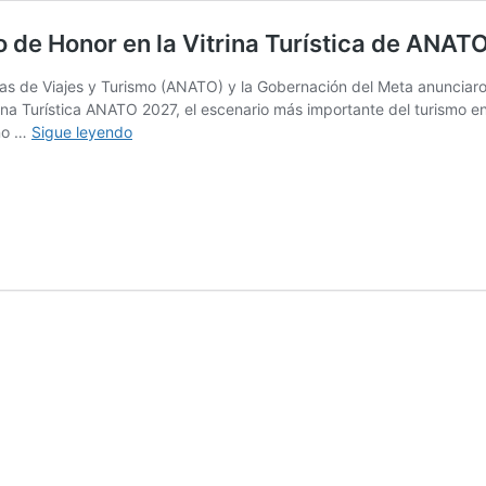
do de Honor en la Vitrina Turística de ANA
as de Viajes y Turismo (ANATO) y la Gobernación del Meta anuncia
rina Turística ANATO 2027, el escenario más importante del turismo e
El
 no …
Sigue leyendo
Meta
será
el
Destino
Nacional
Invitado
de
Honor
en
la
Vitrina
Turística
de
ANATO
2027