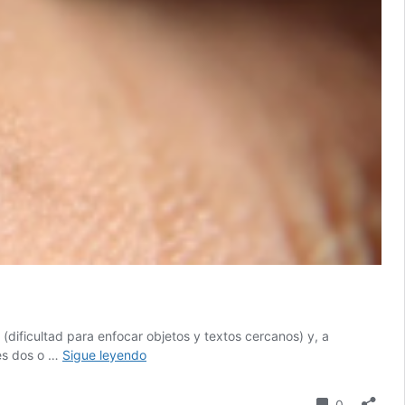
(dificultad para enfocar objetos y textos cercanos) y, a
Estas
les dos o …
Sigue leyendo
gotas
para
comentari
0