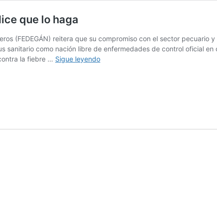
ice que lo haga
ros (FEDEGÁN) reitera que su compromiso con el sector pecuario y 
us sanitario como nación libre de enfermedades de control oficial en 
FEDEGÁN-
ontra la fiebre …
Sigue leyendo
FNG
vacuna
donde
el
ICA
le
dice
que
lo
haga