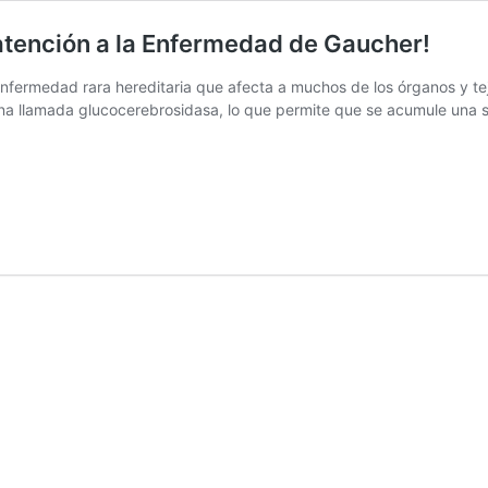
atención a la Enfermedad de Gaucher!
fermedad rara hereditaria que afecta a muchos de los órganos y teji
eína llamada glucocerebrosidasa, lo que permite que se acumule una 
do
ndados?
ele
ión
rmedad
er!