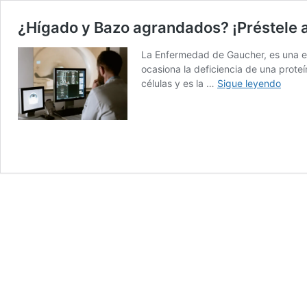
¿Hígado y Bazo agrandados? ¡Préstele 
La Enfermedad de Gaucher, es una en
ocasiona la deficiencia de una prot
¿Híga
células y es la …
Sigue leyendo
y
Bazo
agra
¡Prést
atenc
a
la
Enfe
de
Gauch