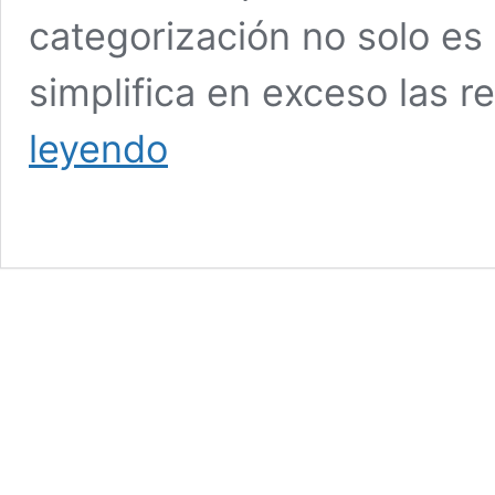
categorización no solo es
simplifica en exceso las 
Inclusión
leyendo
y
neurodivergencia:
más
allá
de
las
etiquetas
políticas