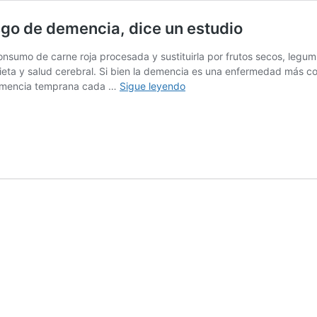
sgo de demencia, dice un estudio
onsumo de carne roja procesada y sustituirla por frutos secos, legu
dieta y salud cerebral. Si bien la demencia es una enfermedad más c
La
demencia temprana cada …
Sigue leyendo
carne
roja
procesada
aumenta
el
riesgo
de
demencia,
dice
un
estudio