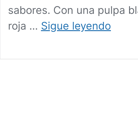
sabores. Con una pulpa b
Las
roja …
Sigue leyendo
fruta
ideal
para
tomar
en
regímenes
de
adelgazamie