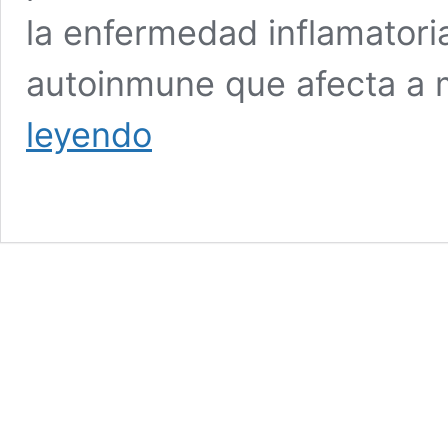
la enfermedad inflamatoria 
autoinmune que afecta a 
Lo
leyendo
que
debe
saber
sobre
la
enfermedad
inflamatoria
intestinal