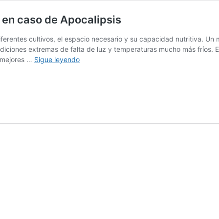
 en caso de Apocalipsis
diferentes cultivos, el espacio necesario y su capacidad nutritiva. U
diciones extremas de falta de luz y temperaturas mucho más fríos. En
Los
s mejores …
Sigue leyendo
dos
mejores
alimentos
para
cultivar
en
caso
de
Apocalipsis