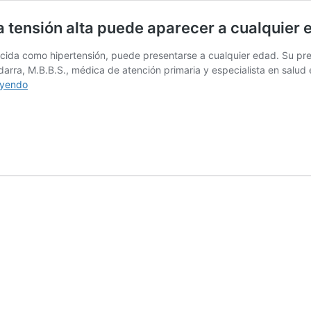
a tensión alta puede aparecer a cualquier 
nocida como hipertensión, puede presentarse a cualquier edad. Su pr
arra, M.B.B.S., médica de atención primaria y especialista en salud 
No
eyendo
es
exclusiva
de
personas
mayores:
la
tensión
alta
puede
aparecer
a
cualquier
edad