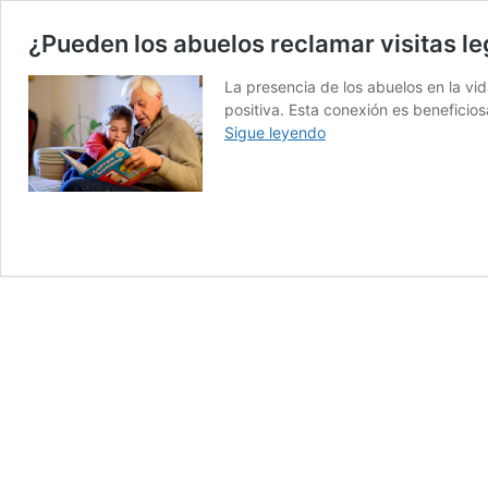
¿Pueden los abuelos reclamar visitas le
La presencia de los abuelos en la vi
positiva. Esta conexión es beneficio
¿Pueden
Sigue leyendo
los
abuelos
reclamar
visitas
legales
a
sus
nietos?