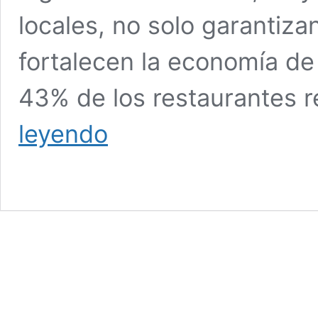
locales, no solo garantiza
fortalecen la economía de
43% de los restaurantes r
Radiografía
leyendo
de
la
sazón
local:
los
restaurantes
de
barrio
ganan
terreno
en
los
domicilios