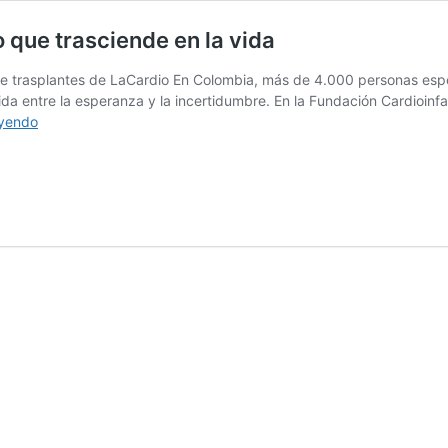
que trasciende en la vida
io de trasplantes de LaCardio En Colombia, más de 4.000 personas es
dida entre la esperanza y la incertidumbre. En la Fundación Cardioinf
Ser
eyendo
donante
de
órganos:
un
compromiso
que
trasciende
en
la
vida