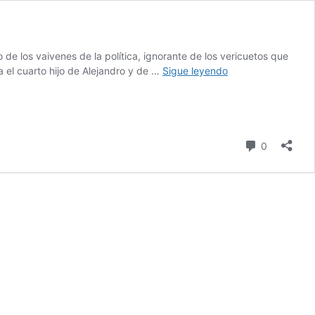
de los vaivenes de la política, ignorante de los vericuetos que
Un
era el cuarto hijo de Alejandro y de …
Sigue leyendo
Romanov
avivado
por
el
amor
comentari
0