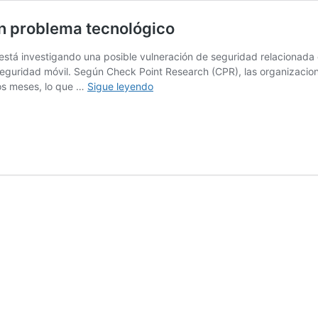
un problema tecnológico
stá investigando una posible vulneración de seguridad relacionada c
 seguridad móvil. Según Check Point Research (CPR), las organizaci
Vulnerabilidades
os meses, lo que …
Sigue leyendo
móviles:
más
allá
de
un
problema
tecnológico