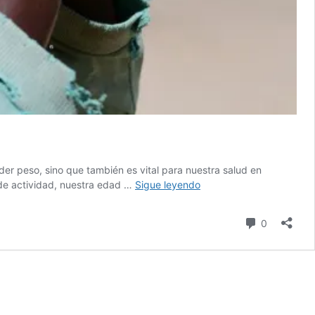
er peso, sino que también es vital para nuestra salud en
¿Cuánta
 de actividad, nuestra edad …
Sigue leyendo
agua
debería
comentari
0
beber?