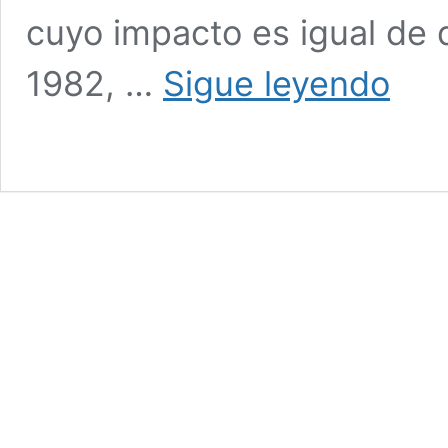
cuyo impacto es igual de 
Durante
1982, …
Sigue leyendo
generaci
la
violencia
altera
nuestros
genes