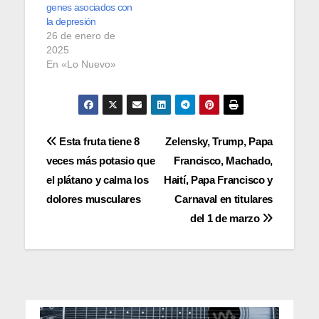
genes asociados con
la depresión
26 de enero de
2025
En «Lo Nuevo»
Navegación
Esta fruta tiene 8
Zelensky, Trump, Papa
veces más potasio que
Francisco, Machado,
de
el plátano y calma los
Haití, Papa Francisco y
entradas
dolores musculares
Carnaval en titulares
del 1 de marzo