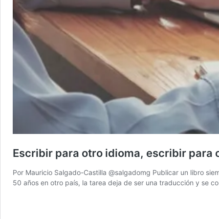
Escribir para otro idioma, escribir para 
Por Mauricio Salgado-Castilla @salgadomg Publicar un libro siem
50 años en otro país, la tarea deja de ser una traducción y se 