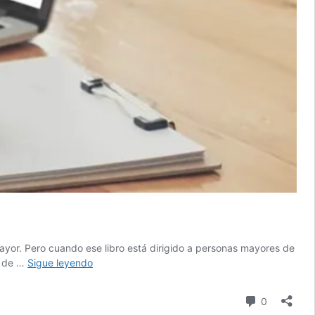
mayor. Pero cuando ese libro está dirigido a personas mayores de
Escribir
d de …
Sigue leyendo
para
otro
comentari
0
idioma,