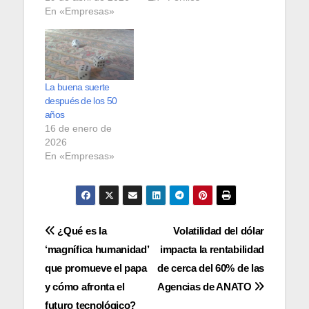
En «Empresas»
La buena suerte
después de los 50
años
16 de enero de
2026
En «Empresas»
Navegación
¿Qué es la
Volatilidad del dólar
‘magnífica humanidad’
impacta la rentabilidad
de
que promueve el papa
de cerca del 60% de las
entradas
y cómo afronta el
Agencias de ANATO
futuro tecnológico?