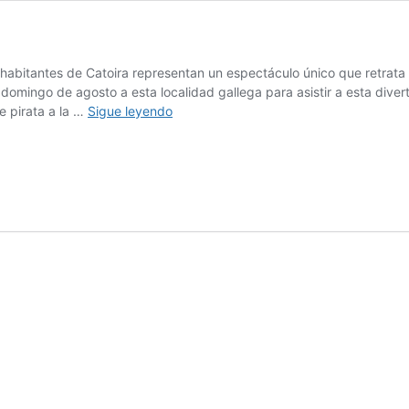
abitantes de Catoira representan un espectáculo único que retrata l
omingo de agosto a esta localidad gallega para asistir a esta divert
Peregrinación
e pirata a la …
Sigue leyendo
vikinga
en
España