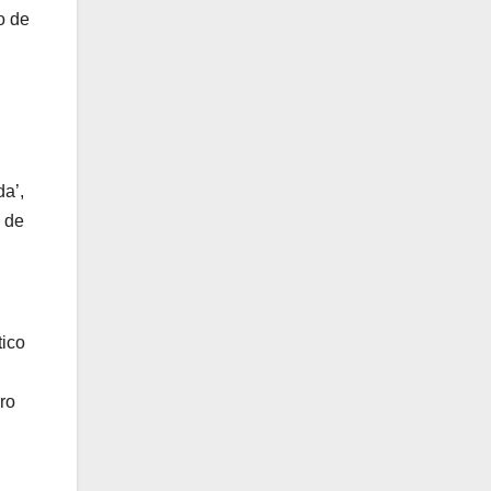
o de
da’,
 de
tico
ro