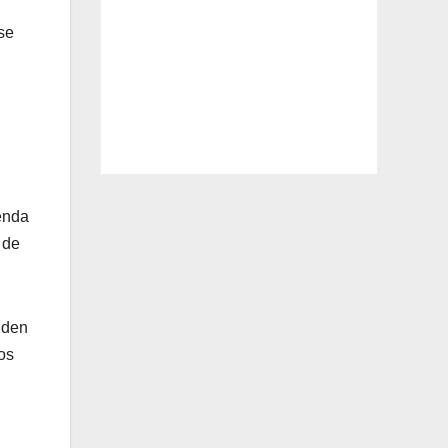
se
genda
 de
nden
os