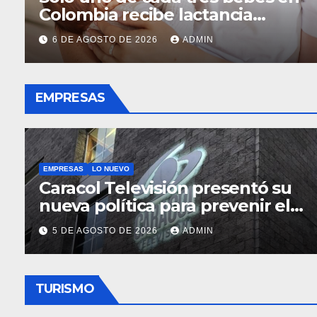
impacto en la salud femenin
 sus
5 DE AGOSTO DE 2026
ADMIN
EMPRESAS
EMPRESAS
LO NUEVO
ó su
FEDEGÁN e ICA vacunaron
r el
contra aftosa el 99 % del hat
bovino y bufalino de Colombi
5 DE AGOSTO DE 2026
ADMIN
TURISMO