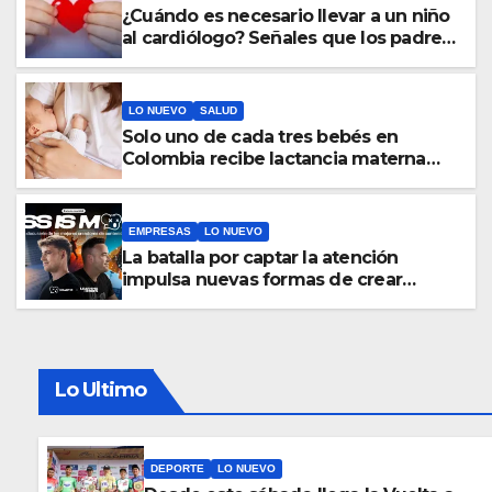
¿Cuándo es necesario llevar a un niño
al cardiólogo? Señales que los padres
no deben ignorar
LO NUEVO
SALUD
Solo uno de cada tres bebés en
Colombia recibe lactancia materna
exclusiva durante sus primeros seis
meses
EMPRESAS
LO NUEVO
La batalla por captar la atención
impulsa nuevas formas de crear
contenido visual
Lo Ultimo
DEPORTE
LO NUEVO