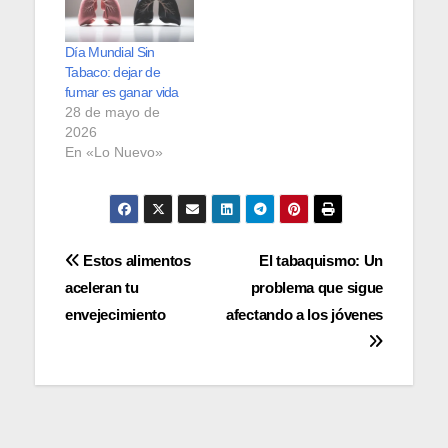
Día Mundial Sin
Tabaco: dejar de
fumar es ganar vida
28 de mayo de
2026
En «Lo Nuevo»
Navegación
Estos alimentos
El tabaquismo: Un
aceleran tu
problema que sigue
de
envejecimiento
afectando a los jóvenes
entradas