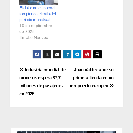
El dolor no es normal:
rompiendo el mito del
periodo menstrual
16 de septiembre
de 2025
En «Lo Nuevo»
Navegación
Industria mundial de
Juan Valdez abre su
cruceros espera 37,7
primera tienda en un
de
millones de pasajeros
aeropuerto europeo
entradas
en 2025