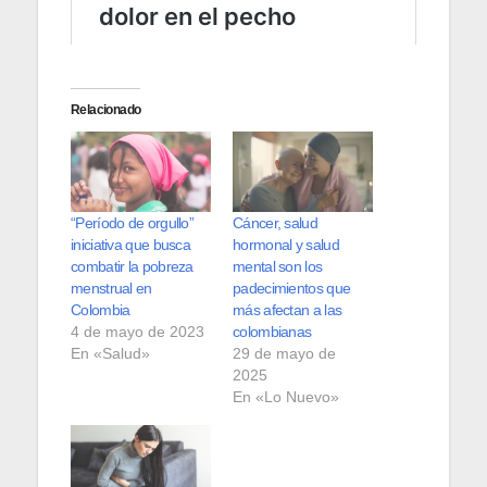
Relacionado
“Período de orgullo”
Cáncer, salud
iniciativa que busca
hormonal y salud
combatir la pobreza
mental son los
menstrual en
padecimientos que
Colombia
más afectan a las
4 de mayo de 2023
colombianas
En «Salud»
29 de mayo de
2025
En «Lo Nuevo»