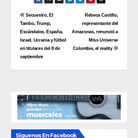
Navegación
Secuestro, El
Rebeca Castillo,
Tambo, Trump,
representante del
de
Escándalos, España,
Amazonas, renunció a
entradas
Israel, Ucrania y fútbol
Miss Universe
en titulares del 8 de
Colombia, el reality
septiembre
Siguenos En Facebook