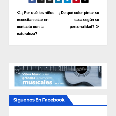
Navegación
¿Por qué los niños
¿De qué color pintar su
necesitan estar en
casa según su
de
contacto con la
personalidad?
entradas
naturaleza?
Siguenos En Facebook