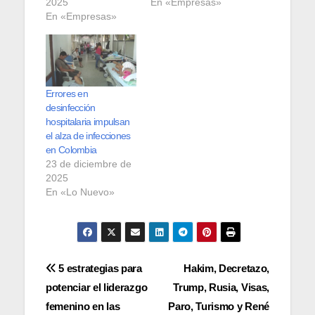
2025
En «Empresas»
En «Empresas»
Errores en
desinfección
hospitalaria impulsan
el alza de infecciones
en Colombia
23 de diciembre de
2025
En «Lo Nuevo»
Navegación
5 estrategias para
Hakim, Decretazo,
potenciar el liderazgo
Trump, Rusia, Visas,
de
femenino en las
Paro, Turismo y René