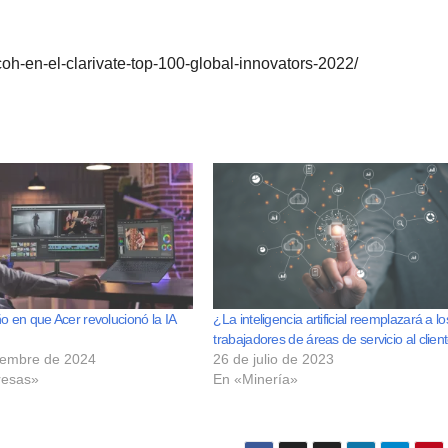
oh-en-el-clarivate-top-100-global-innovators-2022/
o en que Acer revolucionó la IA
¿La inteligencia artificial reemplazará a lo
trabajadores de áreas de servicio al clien
iembre de 2024
26 de julio de 2023
esas»
En «Minería»