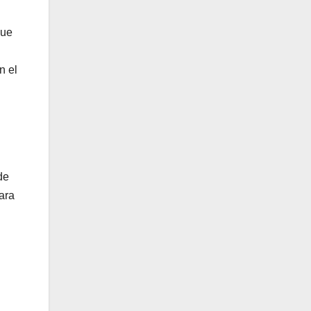
que
n el
de
ara