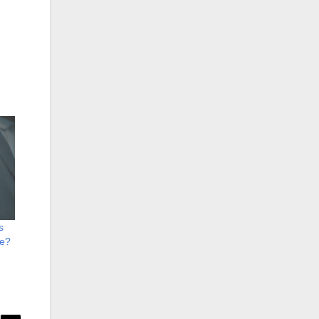
s
te?