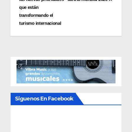
entradas
que están
transformando el
turismo internacional
Siguenos En Facebook