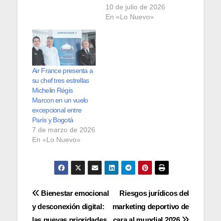
10 de julio de 2026
En «Lo Nuevo»
Air France presenta a
su chef tres estrellas
Michelin Régis
Marcon en un vuelo
excepcional entre
París y Bogotá
7 de marzo de 2026
En «Lo Nuevo»
Navegación
Bienestar emocional
Riesgos jurídicos del
y desconexión digital:
marketing deportivo de
de
las nuevas prioridades
cara al mundial 2026