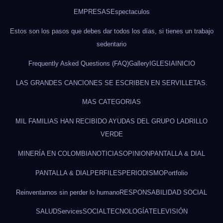
EMPRESAS
Espectaculos
Estos son los pasos que debes dar todos los días, si tienes un trabajo
sedentario
Frequently Asked Questions (FAQ)
Gallery
IGLESIA
INICIO
LAS GRANDES CANCIONES SE ESCRIBEN EN SERVILLETAS.
MAS CATEGORIAS
MIL FAMILIAS HAN RECIBIDO AYUDAS DEL GRUPO LADRILLO
VERDE
MINERÍA EN COLOMBIA
NOTICIAS
OPINION
PANTALLA & DIAL
PANTALLA & DIAL
PERFILES
PERIODISMO
Portfolio
Reinventarnos sin perder lo humano
RESPONSABILIDAD SOCIAL
SALUD
Services
SOCIAL
TECNOLOGÍA
TELEVISIÓN