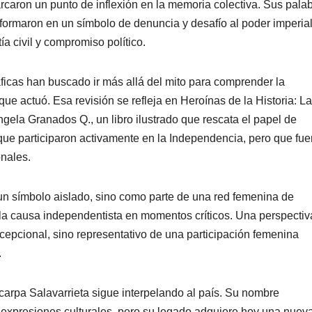
rcaron un punto de inflexión en la memoria colectiva. Sus pala
nsformaron en un símbolo de denuncia y desafío al poder imperial
a civil y compromiso político.
ficas han buscado ir más allá del mito para comprender la
que actuó. Esa revisión se refleja en Heroínas de la Historia: L
gela Granados Q., un libro ilustrado que rescata el papel de
ue participaron activamente en la Independencia, pero que fue
onales.
un símbolo aislado, sino como parte de una red femenina de
vo la causa independentista en momentos críticos. Una perspectiv
cepcional, sino representativo de una participación femenina
.
icarpa Salavarrieta sigue interpelando al país. Su nombre
expresiones culturales, pero su legado adquiere hoy una nuev