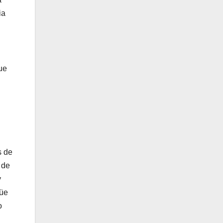
ia
ue
s de
 de
y
güe
o