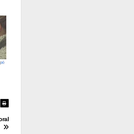
opó
oral