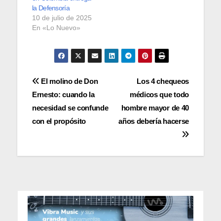
la Defensoría
10 de julio de 2025
En «Lo Nuevo»
Navegación
El molino de Don
Los 4 chequeos
Ernesto: cuando la
médicos que todo
de
necesidad se confunde
hombre mayor de 40
entradas
con el propósito
años debería hacerse