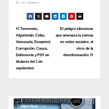
En «Lo Nuevo»
Navegación
Terremoto,
El peligro silencioso
Afganistán, Celac,
que amenaza la ciencia
de
Venezuela, Ecopetrol,
en redes sociales: el
entradas
Corrupción, Cauca,
virus de la
Defensoría y PSY en
desinformación
titulares del 1 de
septiembre