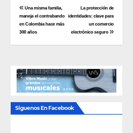
Navegación
Una misma familia,
La protección de
maneja el contrabando
identidades: clave para
de
en Colombia hace más
un comercio
entradas
300 años
electrónico seguro
Siguenos En Facebook