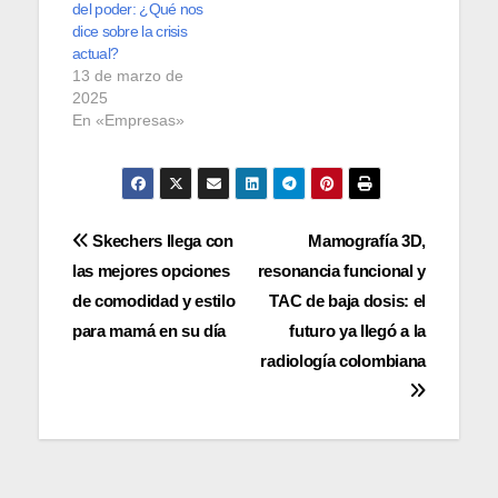
del poder: ¿Qué nos
dice sobre la crisis
actual?
13 de marzo de
2025
En «Empresas»
Navegación
Skechers llega con
Mamografía 3D,
las mejores opciones
resonancia funcional y
de
de comodidad y estilo
TAC de baja dosis: el
entradas
para mamá en su día
futuro ya llegó a la
radiología colombiana